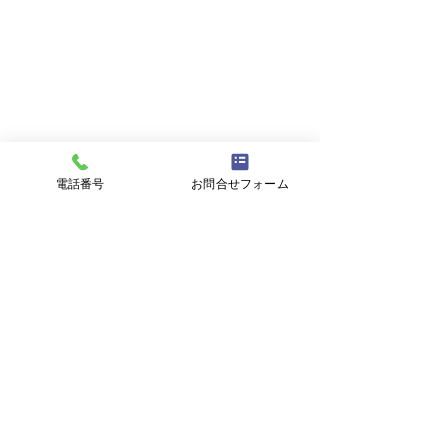
電話番号
お問合せフォーム
福居皮フ科医院
新潟県長岡市
〒940-0064
新潟県長岡市殿町2丁目5-1-301
© 2025 福居皮フ科医院. All Rights Reserved.