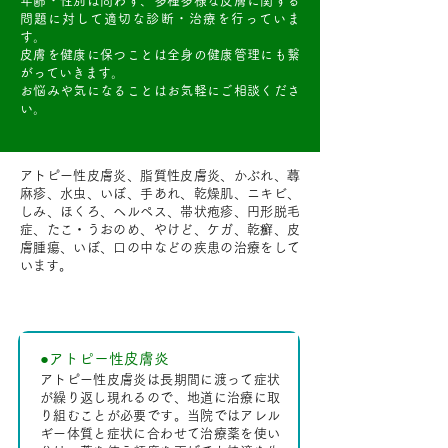
年齢・性別は問わず、多種多様な皮膚に関する
問題に対して適切な診断・治療を行っていま
す。
皮膚を健康に保つことは全身の健康管理にも繋
がっていきます。
お悩みや気になることはお気軽にご相談くださ
い。
アトピー性皮膚炎、脂質性皮膚炎、かぶれ、蕁
麻疹、水虫、いぼ、手あれ、乾燥肌、ニキビ、
しみ、ほくろ、ヘルペス、帯状疱疹、円形脱毛
症、たこ・うおのめ、やけど、ケガ、乾癬、皮
膚腫瘍、いぼ、口の中などの疾患の治療をして
います。
主な疾患と症状
●アトピー性皮膚炎
アトピー性皮膚炎は長期間に渡って症状
が繰り返し現れるので、地道に治療に取
り組むことが必要です。当院ではアレル
ギー体質と症状に合わせて治療薬を使い