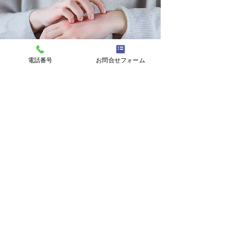
電話番号
お問合せフォーム
アレルギーでお困りの方はぜひご相談
ください
アレルギーについてのお悩みをお聞きし、解決
のサポートをさせていただきます。
主な疾患と症状
●気管支喘息
気管支喘息では、激しい熱、寒さ、放射
線、化学物質、細菌、寄生虫などにより
気道が炎症を起こし、気道に痰、白血
球、細菌、血液などが付着し、気管支が
急激に収縮し、気道が狭くなり、気流が
妨げられると起こります。