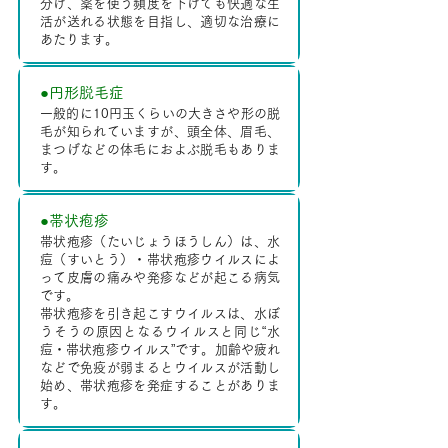
分け、薬を使う頻度を下げても快適な生
活が送れる状態を目指し、適切な治療に
あたります。
●円形脱毛症
一般的に10円玉くらいの大きさや形の脱
毛が知られていますが、頭全体、眉毛、
まつげなどの体毛におよぶ脱毛もありま
す。
●帯状疱疹
帯状疱疹（たいじょうほうしん）は、水
痘（すいとう）・帯状疱疹ウイルスによ
って皮膚の痛みや発疹などが起こる病気
です。
帯状疱疹を引き起こすウイルスは、水ぼ
うそうの原因となるウイルスと同じ“水
痘・帯状疱疹ウイルス”です。加齢や疲れ
などで免疫が弱まるとウイルスが活動し
始め、帯状疱疹を発症することがありま
す。