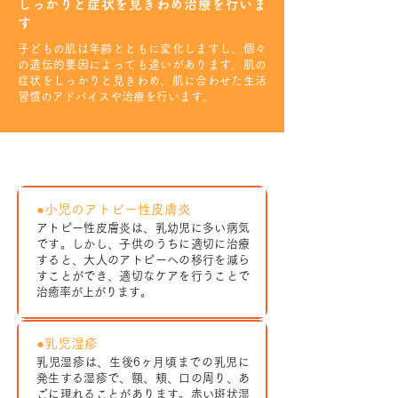
しっかりと症状を見きわめ治療を行いま
す
子どもの肌は年齢とともに変化しますし、個々
の遺伝的要因によっても違いがあります。肌の
症状をしっかりと見きわめ、肌に合わせた生活
習慣のアドバイスや治療を行います。
主な疾患と症状
●小児のアトピー性皮膚炎
アトピー性皮膚炎は、乳幼児に多い病気
です。しかし、子供のうちに適切に治療
すると、大人のアトピーへの移行を減ら
すことができ、適切なケアを行うことで
治癒率が上がります。
●乳児湿疹
乳児湿疹は、生後6ヶ月頃までの乳児に
発生する湿疹で、額、頬、口の周り、あ
ごに現れることがあります。赤い斑状湿