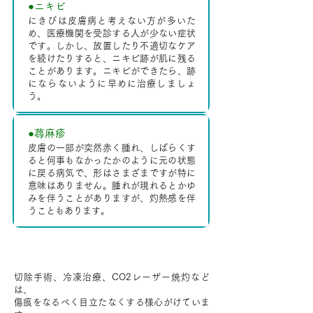
●ニキビ
にきびは皮膚病と考えない方が多いた
め、医療機関を受診する人が少ない症状
です。しかし、放置したり不適切なケア
を続けたりすると、ニキビ跡が肌に残る
ことがあります。ニキビができたら、跡
にならないように早めに治療しましょ
う。
●蕁麻疹
皮膚の一部が突然赤く腫れ、しばらくす
ると何事もなかったかのように元の状態
に戻る病気で、形はさまざまですが特に
意味はありません。腫れが現れるとかゆ
みを伴うことがありますが、灼熱感を伴
うこともあります。
切除について
切除手術、冷凍治療、CO2レーザー焼灼など
は、
傷痕をなるべく目立たなくする様心がけていま